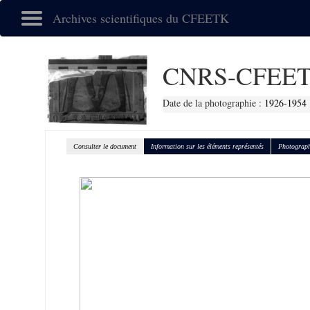
Archives scientifiques du CFEETK
CNRS-CFEET
Date de la photographie :
1926-1954
Consulter le document
Information sur les éléments représentés
Photograph