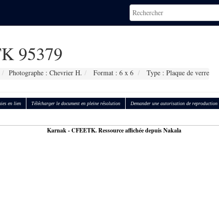
K 95379
Photographe : Chevrier H.
Format : 6 x 6
Type : Plaque de verre
ies en lien
Télécharger le document en pleine résolution
Demander une autorisation de reproduction