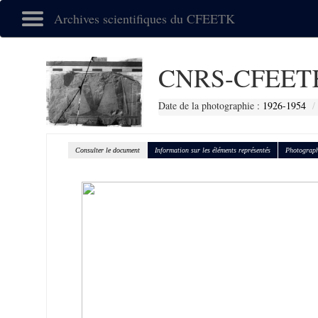
Archives scientifiques du CFEETK
CNRS-CFEETK
Date de la photographie :
1926-1954
Consulter le document
Information sur les éléments représentés
Photograph