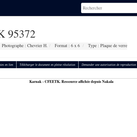
 95372
Photographe : Chevrier H.
Format : 6 x 6
Type : Plaque de verre
ies en lien
Télécharger le document en pleine résolution
Demander une autorisation de reproduction