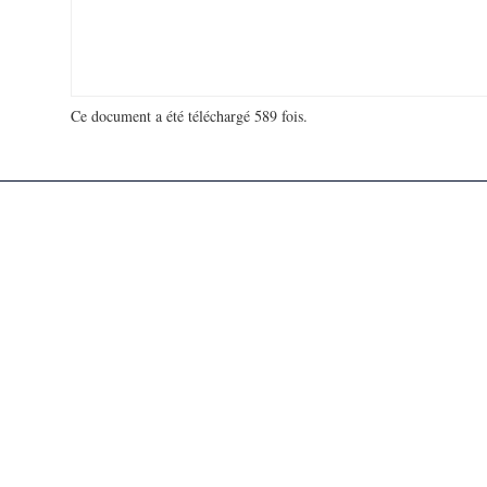
Ce document a été téléchargé 589 fois.
18 998 278 visites - 120