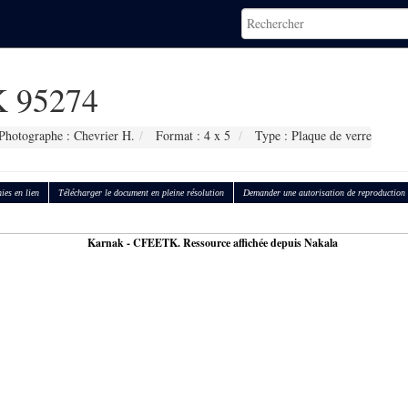
 95274
Photographe : Chevrier H.
Format : 4 x 5
Type : Plaque de verre
ies en lien
Télécharger le document en pleine résolution
Demander une autorisation de reproduction