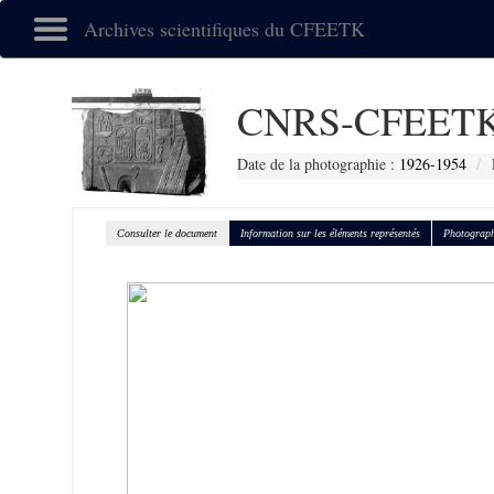
Archives scientifiques du CFEETK
CNRS-CFEETK
Date de la photographie :
1926-1954
Consulter le document
Information sur les éléments représentés
Photograph