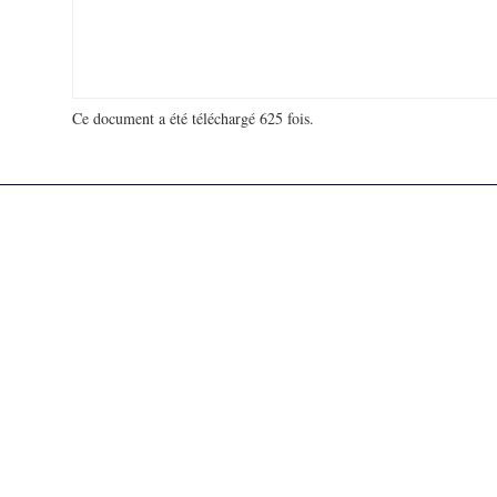
Ce document a été téléchargé 625 fois.
18 923 569 visites - 51