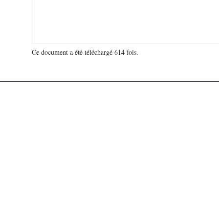
Ce document a été téléchargé 614 fois.
18 927 920 visites - 94