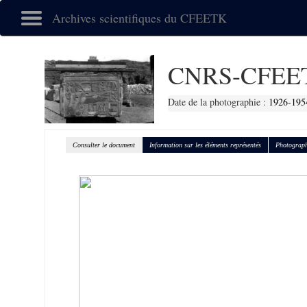
Archives scientifiques du CFEETK
CNRS-CFEET
Date de la photographie :
1926-195
Consulter le document
Information sur les éléments représentés
Photograph