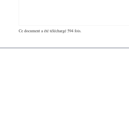
Ce document a été téléchargé 594 fois.
18 963 242 visites - 264