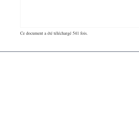
Ce document a été téléchargé 541 fois.
18 946 819 visites - 992