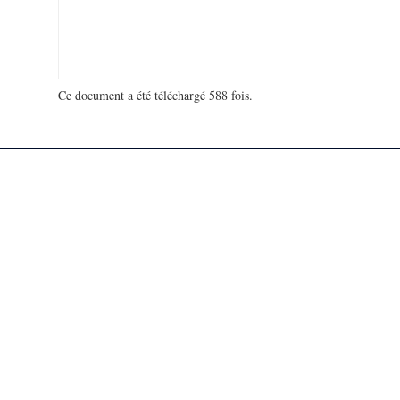
Ce document a été téléchargé 588 fois.
18 940 240 visites - 331