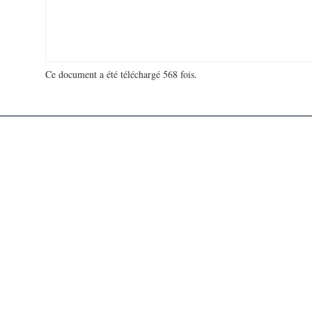
Ce document a été téléchargé 568 fois.
18 940 239 visites - 330