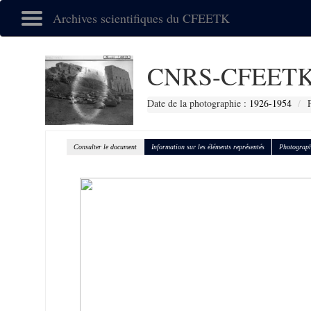
Archives scientifiques du CFEETK
CNRS-CFEETK
Date de la photographie :
1926-1954
Consulter le document
Information sur les éléments représentés
Photograph