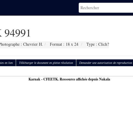
 94991
Photographe : Chevrier H.
Format : 18 x 24
Type : Clich?
ies en lien
Télécharger le document en pleine résolution
Demander une autorisation de reproduction