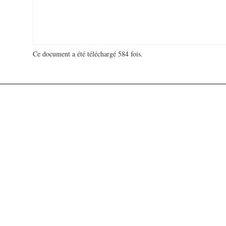
Ce document a été téléchargé 584 fois.
18 979 642 visites - 112