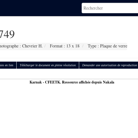
749
hotographe : Chevrier H.
Format : 13 x 18
Type : Plaque de verre
ies en lien
Télécharger le document en pleine résolution
Demander une autorisation de reproduction