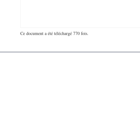
Ce document a été téléchargé 770 fois.
18 934 205 visites - 157