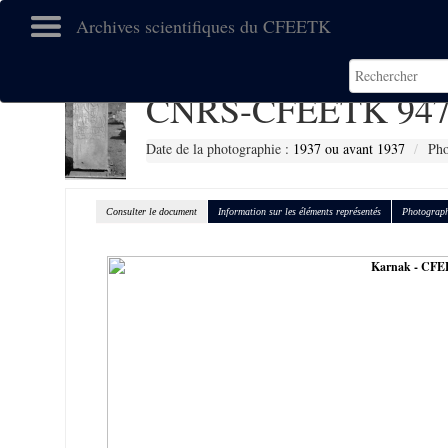
Archives scientifiques du CFEETK
CNRS-CFEETK 947
Date de la photographie :
1937 ou avant 1937
Pho
Consulter le document
Information sur les éléments représentés
Photograph