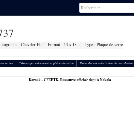
737
otographe : Chevrier H.
Format : 13 x 18
Type : Plaque de verre
ies en lien
Télécharger le document en pleine résolution
Demander une autorisation de reproduction