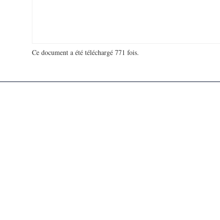
Ce document a été téléchargé 771 fois.
18 929 767 visites - 113