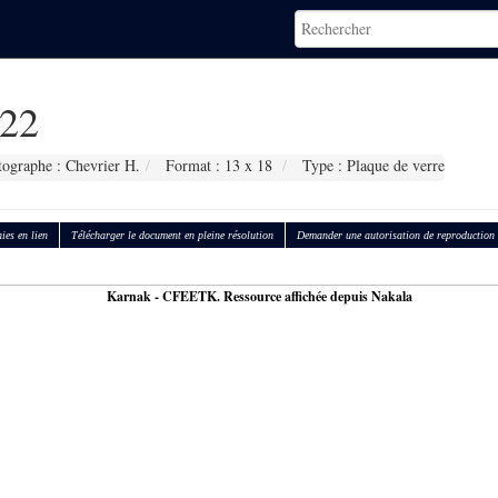
22
ographe : Chevrier H.
Format : 13 x 18
Type : Plaque de verre
ies en lien
Télécharger le document en pleine résolution
Demander une autorisation de reproduction