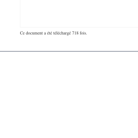
Ce document a été téléchargé 718 fois.
18 925 184 visites - 67