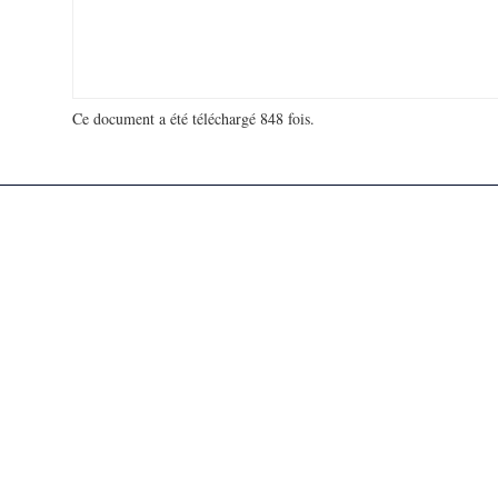
Ce document a été téléchargé 848 fois.
18 921 855 visites - 341