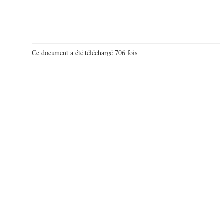
Ce document a été téléchargé 706 fois.
18 921 916 visites - 34