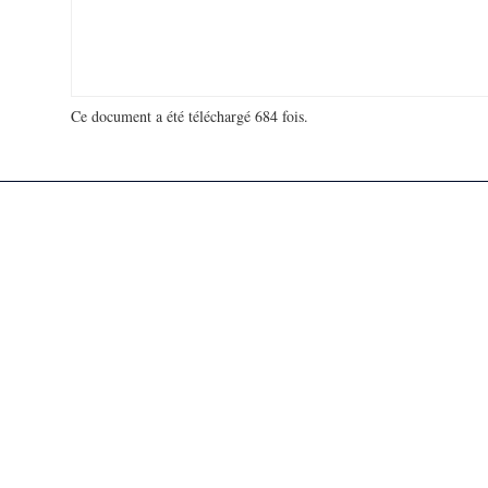
Ce document a été téléchargé 684 fois.
18 994 705 visites - 845