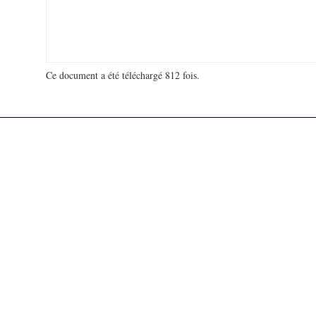
Ce document a été téléchargé 812 fois.
18 975 053 visites - 66