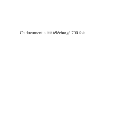
Ce document a été téléchargé 700 fois.
18 988 227 visites - 19