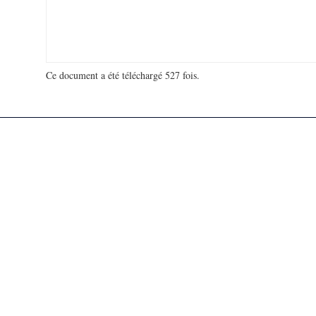
Ce document a été téléchargé 527 fois.
18 982 069 visites - 136