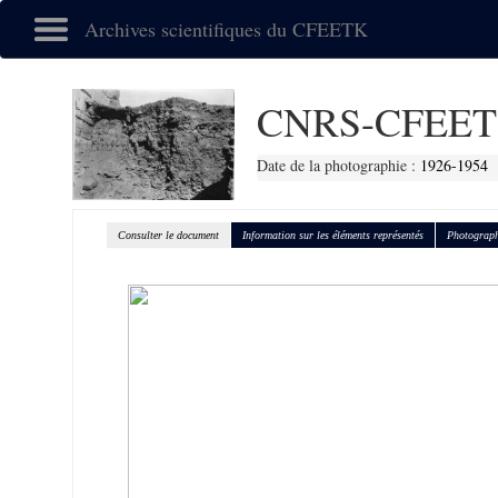
Archives scientifiques du CFEETK
CNRS-CFEET
Date de la photographie :
1926-1954
Consulter le document
Information sur les éléments représentés
Photograph