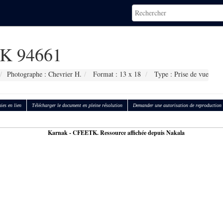
K 94661
Photographe : Chevrier H.
Format : 13 x 18
Type : Prise de vue
ies en lien
Télécharger le document en pleine résolution
Demander une autorisation de reproduction