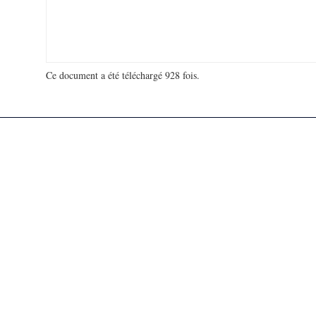
Ce document a été téléchargé 928 fois.
18 978 017 visites - 95