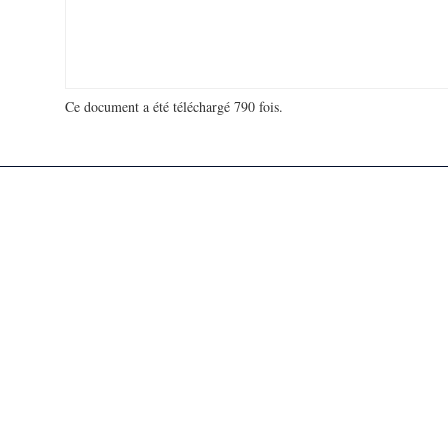
Ce document a été téléchargé 790 fois.
18 979 040 visites - 106