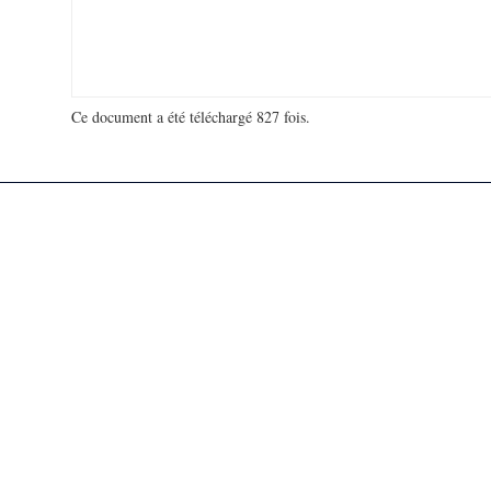
Ce document a été téléchargé 827 fois.
18 965 643 visites - 288