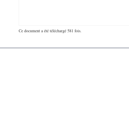
Ce document a été téléchargé 581 fois.
18 936 409 visites - 179