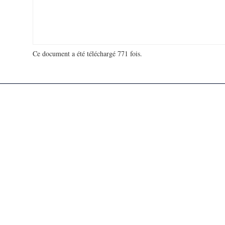
Ce document a été téléchargé 771 fois.
18 915 148 visites - 115