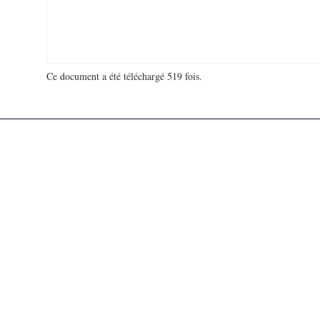
Ce document a été téléchargé 519 fois.
18 968 878 visites - 42