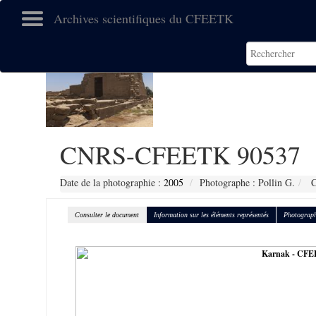
Archives scientifiques du CFEETK
CNRS-CFEETK 90537
Date de la photographie :
2005
Photographe : Pollin G.
C
Consulter le document
Information sur les éléments représentés
Photograph