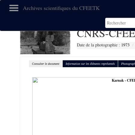
Archives scientifiques du CFEETK
CNRS-CFEE
Date de la photographie :
1973
Consulter le document
Information sur les éléments représentés
Photograph