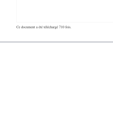
Ce document a été téléchargé 710 fois.
18 923 302 visites - 48