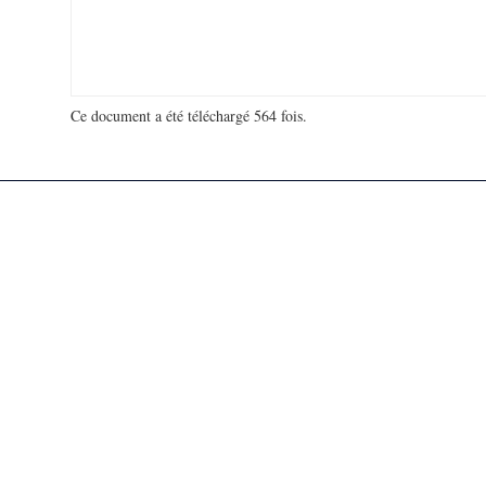
Ce document a été téléchargé 564 fois.
18 940 156 visites - 322