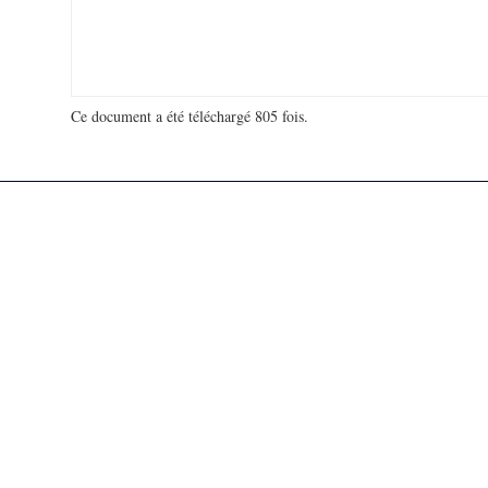
Ce document a été téléchargé 805 fois.
18 964 869 visites - 280