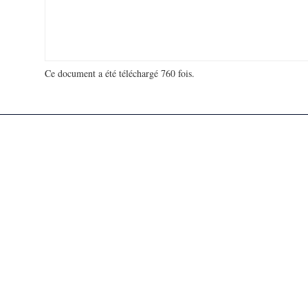
Ce document a été téléchargé 760 fois.
18 960 523 visites - 236