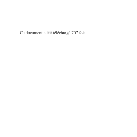
Ce document a été téléchargé 707 fois.
18 923 012 visites - 457