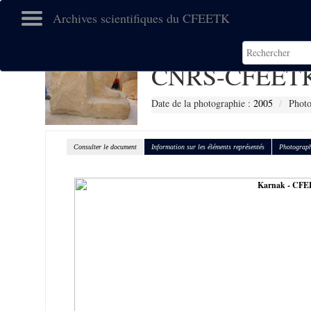
Archives scientifiques du CFEETK
CNRS-CFEETK
Date de la photographie :
2005
Photo
Consulter le document
Information sur les éléments représentés
Photograph