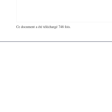
Ce document a été téléchargé 748 fois.
18 964 623 visites - 278