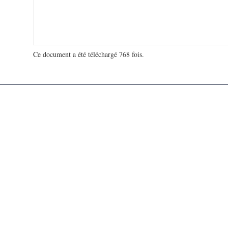
Ce document a été téléchargé 768 fois.
18 952 229 visites - 153