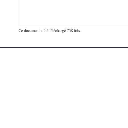
Ce document a été téléchargé 758 fois.
18 952 023 visites - 151