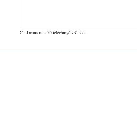
Ce document a été téléchargé 731 fois.
18 952 032 visites - 151