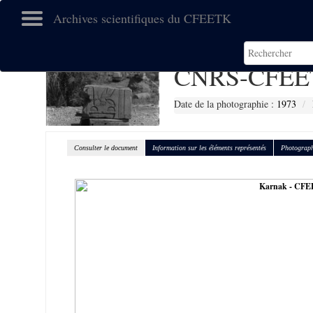
Archives scientifiques du CFEETK
CNRS-CFEE
Date de la photographie :
1973
Consulter le document
Information sur les éléments représentés
Photograph