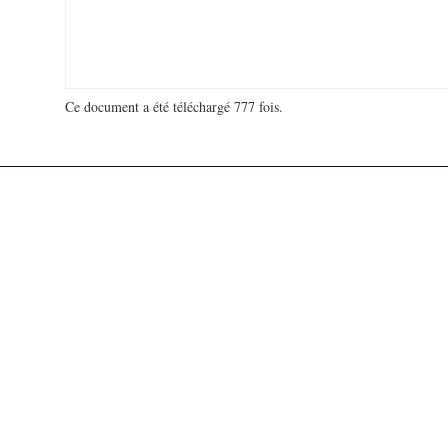
Ce document a été téléchargé 777 fois.
18 935 076 visites - 166