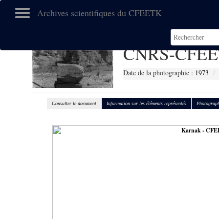
Archives scientifiques du CFEETK
CNRS-CFEE
Date de la photographie :
1973
Consulter le document
Information sur les éléments représentés
Photograph