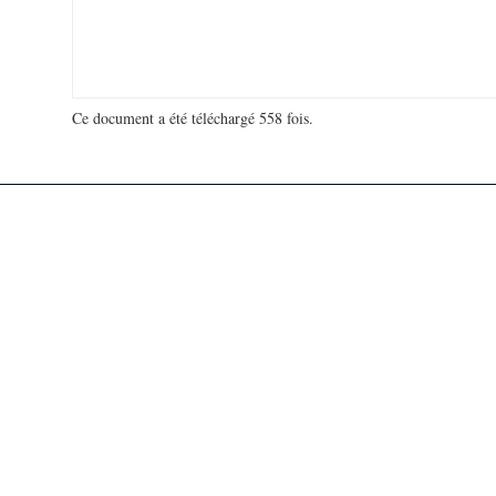
Ce document a été téléchargé 558 fois.
18 971 576 visites - 312