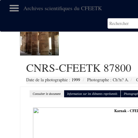
Archives scientifiques du CFEETK
CNRS-CFEETK 87800
Date de la photographie :
1999
Photographe : Ch?n? A.
C
Consulter le document
Information sur les éléments représentés
Photograph