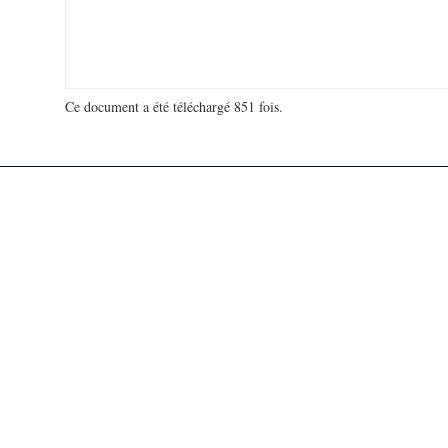
Ce document a été téléchargé 851 fois.
18 914 841 visites - 112