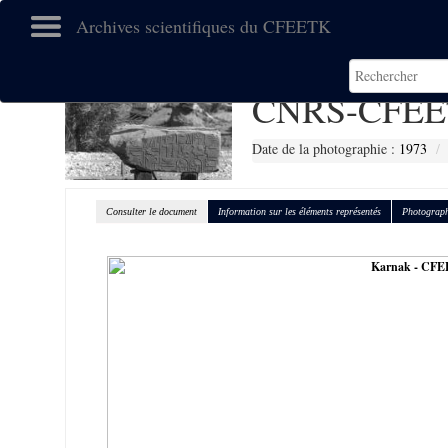
Archives scientifiques du CFEETK
CNRS-CFEE
Date de la photographie :
1973
Consulter le document
Information sur les éléments représentés
Photograph