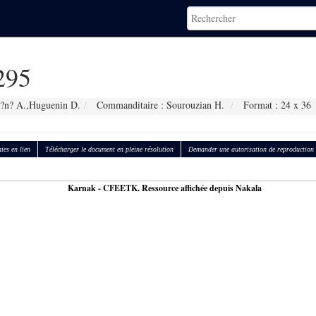
295
h?n? A.,Huguenin D.
Commanditaire : Sourouzian H.
Format : 24 x 36
ies en lien
Télécharger le document en pleine résolution
Demander une autorisation de reproduction