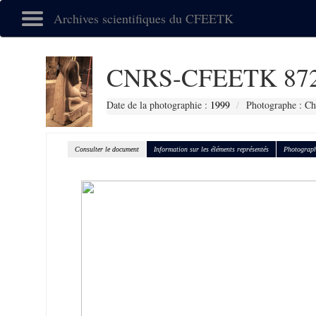
Archives scientifiques du CFEETK
CNRS-CFEETK 87
Date de la photographie :
1999
Photographe : C
Consulter le document
Information sur les éléments représentés
Photograph