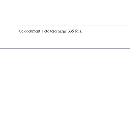
Ce document a été téléchargé 335 fois.
18 965 672 visites - 288