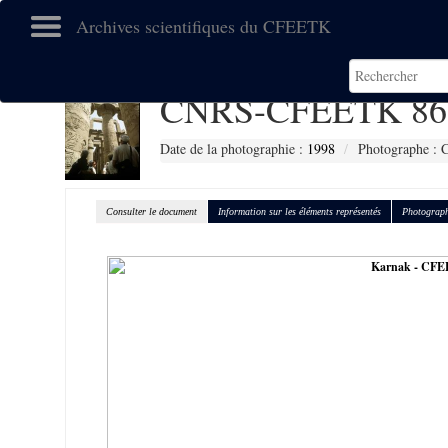
Archives scientifiques du CFEETK
CNRS-CFEETK 86
Date de la photographie :
1998
Photographe : 
Consulter le document
Information sur les éléments représentés
Photograph