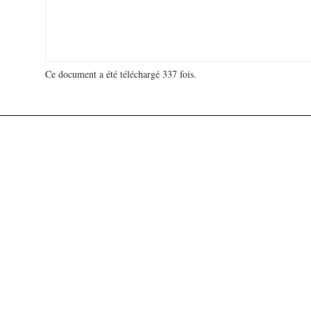
Ce document a été téléchargé 337 fois.
18 913 972 visites - 103