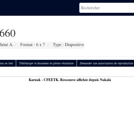
660
Chéné A.
Format : 6 x 7
Type : Diapositive
ies en lien
Télécharger le document en pleine résolution
Demander une autorisation de reproduction