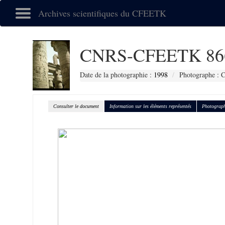
Archives scientifiques du CFEETK
CNRS-CFEETK 86
Date de la photographie :
1998
Photographe : 
Consulter le document
Information sur les éléments représentés
Photograph